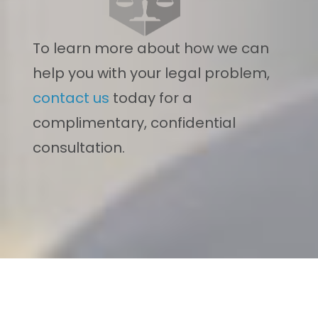
To learn more about how we can
help you with your legal problem,
contact us
today for a
complimentary, confidential
consultation.