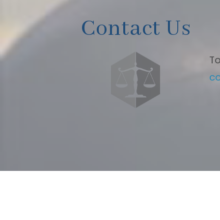
Contact Us
To
c