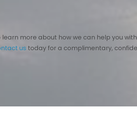
 learn more about how we can help you with
ontact us
today for a complimentary, confiden