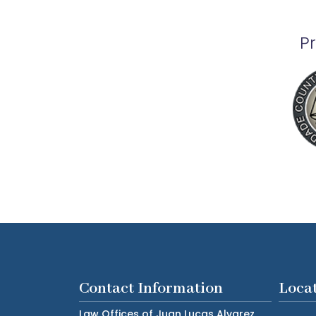
P
Contact Information
Loca
Law Offices of Juan Lucas Alvarez,