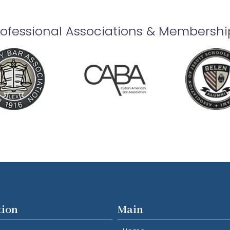
rofessional Associations & Membershi
tion
Main