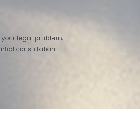
 your legal problem,
tial consultation.